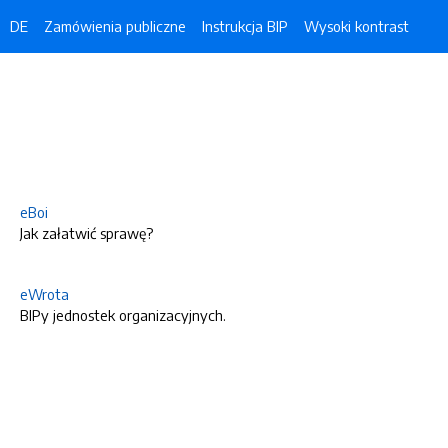
DE
Zamówienia publiczne
Instrukcja BIP
Wysoki kontrast
eBoi
Jak załatwić sprawę?
eWrota
BIPy jednostek organizacyjnych.