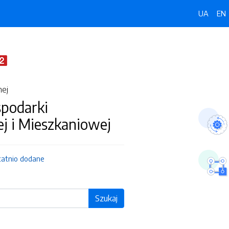
UA
EN
nej
spodarki
j i Mieszkaniowej
tatnio dodane
Szukaj