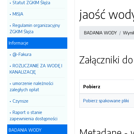
Statut ZGKIM Ślęża
jaość wod
MISJA
Regulamin organizacyjny
ZGKIM Ślęża
BADANIA WODY
Wynik
Informacje
@-Fakura
Załączniki d
ROZLICZANIE ZA WODĘ I
KANALIZACJĘ
umorzenie należności
Pobierz
zaległych opłat
Pobierz spakowane pliki
Czynsze
Raport o stanie
zapewnienia dostępności
Metadane - w
BADANIA WODY