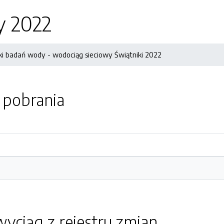
y 2022
i badań wody - wodociąg sieciowy Świątniki 2022
o pobrania
yciąg z rejestru zmian