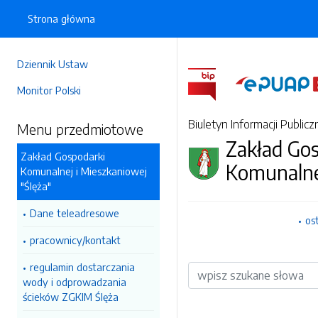
Strona główna
Dziennik Ustaw
Monitor Polski
Biuletyn Informacji Publicz
Menu przedmiotowe
Zakład Go
Zakład Gospodarki
Komunalne
Komunalnej i Mieszkaniowej
"Ślęża"
Dane teleadresowe
os
pracownicy/kontakt
regulamin dostarczania
Wyszukiwarka
wody i odprowadzania
ścieków ZGKIM Ślęża