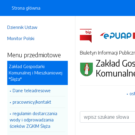
Strona główna
Dziennik Ustaw
Monitor Polski
Biuletyn Informacji Publicz
Menu przedmiotowe
Zakład Go
Zakład Gospodarki
Komunalne
Komunalnej i Mieszkaniowej
"Ślęża"
Dane teleadresowe
os
pracownicy/kontakt
regulamin dostarczania
Wyszukiwarka
wody i odprowadzania
ścieków ZGKIM Ślęża