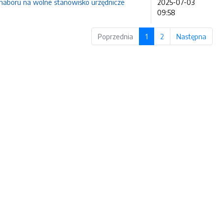
 naboru na wolne stanowisko urzędnicze
2025-07-03
09:58
Poprzednia
1
2
Następna