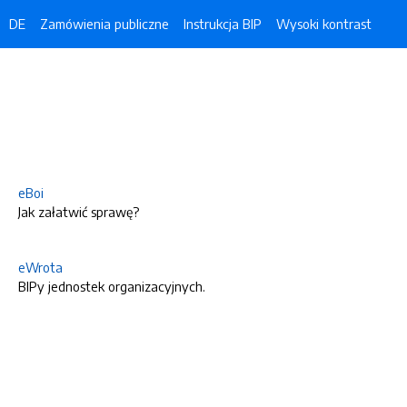
DE
Zamówienia publiczne
Instrukcja BIP
Wysoki kontrast
eBoi
Jak załatwić sprawę?
eWrota
BIPy jednostek organizacyjnych.