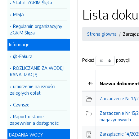
Statut ZGKIM Ślęża
Lista do
MISJA
Regulamin organizacyjny
ZGKIM Ślęża
Strona główna
Zarządz
Informacje
@-Fakura
Pokaż
pozycji
ROZLICZANIE ZA WODĘ I
KANALIZACJĘ
Nazwa dokumentu
umorzenie należności
zaległych opłat
Zarzadzenie Nr 17/
Czynsze
Zarzadzenie Nr 15/
Raport o stanie
magazynowych
zapewnienia dostępności
Zarządzenie 14/202
BADANIA WODY