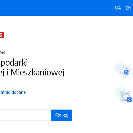
UA
EN
nej
spodarki
j i Mieszkaniowej
tatnio dodane
Szukaj