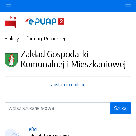
O
Biuletyn Informacji Publicznej
Zakład Gospodarki
Komunalnej i Mieszkaniowej
ostatnio dodane
Wyszukiwarka
Szukaj
eBoi
Jak załatwić sprawę?