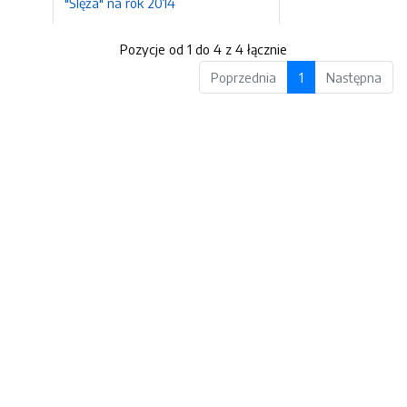
"Ślęża" na rok 2014
Pozycje od 1 do 4 z 4 łącznie
Poprzednia
1
Następna