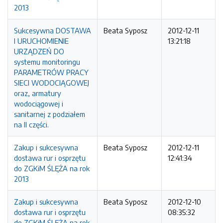
2013
Sukcesywna DOSTAWA
Beata Syposz
2012-12-11
I URUCHOMIENIE
13:21:18
URZĄDZEŃ DO
systemu monitoringu
PARAMETRÓW PRACY
SIECI WODOCIĄGOWEJ
oraz, armatury
wodociągowej i
sanitarnej z podziałem
na II części.
Zakup i sukcesywna
Beata Syposz
2012-12-11
dostawa rur i osprzętu
12:41:34
do ZGKiM ŚLĘŻA na rok
2013
Zakup i sukcesywna
Beata Syposz
2012-12-10
dostawa rur i osprzętu
08:35:32
do ZGKiM ŚLĘŻA na rok