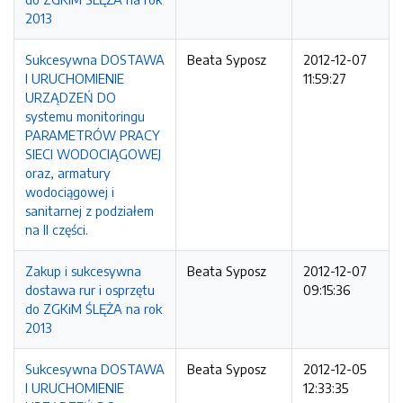
2013
Sukcesywna DOSTAWA
Beata Syposz
2012-12-07
I URUCHOMIENIE
11:59:27
URZĄDZEŃ DO
systemu monitoringu
PARAMETRÓW PRACY
SIECI WODOCIĄGOWEJ
oraz, armatury
wodociągowej i
sanitarnej z podziałem
na II części.
Zakup i sukcesywna
Beata Syposz
2012-12-07
dostawa rur i osprzętu
09:15:36
do ZGKiM ŚLĘŻA na rok
2013
Sukcesywna DOSTAWA
Beata Syposz
2012-12-05
I URUCHOMIENIE
12:33:35