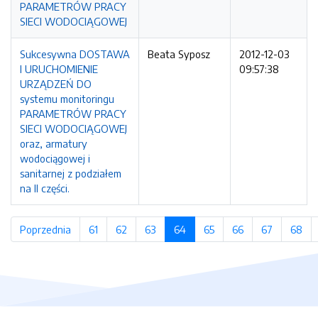
PARAMETRÓW PRACY
SIECI WODOCIĄGOWEJ
Sukcesywna DOSTAWA
Beata Syposz
2012-12-03
I URUCHOMIENIE
09:57:38
URZĄDZEŃ DO
systemu monitoringu
PARAMETRÓW PRACY
SIECI WODOCIĄGOWEJ
oraz, armatury
wodociągowej i
sanitarnej z podziałem
na II części.
Poprzednia
strona
61
strona
62
strona
63
strona
64
(bieżąca strona)
65
strona
66
strona
67
strona
68
str