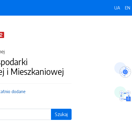
UA
EN
nej
spodarki
j i Mieszkaniowej
tatnio dodane
Szukaj