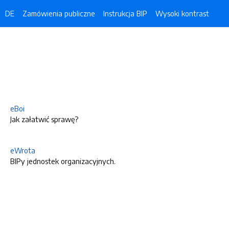
DE
Zamówienia publiczne
Instrukcja BIP
Wysoki kontrast
eBoi
Jak załatwić sprawę?
eWrota
BIPy jednostek organizacyjnych.