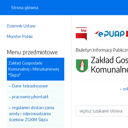
Strona główna
Dziennik Ustaw
Monitor Polski
Biuletyn Informacji Publicz
Menu przedmiotowe
Zakład Go
Zakład Gospodarki
Komunalne
Komunalnej i Mieszkaniowej
"Ślęża"
Dane teleadresowe
os
pracownicy/kontakt
regulamin dostarczania
Wyszukiwarka
wody i odprowadzania
ścieków ZGKIM Ślęża