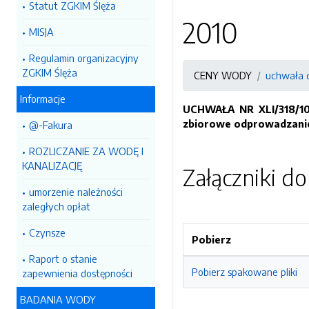
Statut ZGKIM Ślęża
2010
MISJA
Regulamin organizacyjny
ZGKIM Ślęża
CENY WODY
uchwała c
Informacje
UCHWAŁA NR XLI/318/10 
zbiorowe odprowadzanie
@-Fakura
ROZLICZANIE ZA WODĘ I
KANALIZACJĘ
Załączniki d
umorzenie należności
zaległych opłat
Czynsze
Pobierz
Raport o stanie
Pobierz spakowane pliki
zapewnienia dostępności
BADANIA WODY