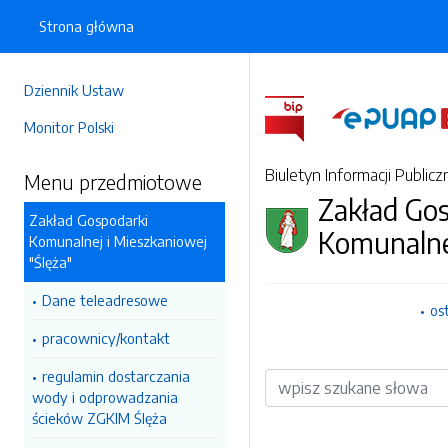
Strona główna
Dziennik Ustaw
Monitor Polski
Biuletyn Informacji Publicz
Menu przedmiotowe
Zakład Go
Zakład Gospodarki
Komunalne
Komunalnej i Mieszkaniowej
"Ślęża"
Dane teleadresowe
os
pracownicy/kontakt
regulamin dostarczania
Wyszukiwarka
wody i odprowadzania
ścieków ZGKIM Ślęża