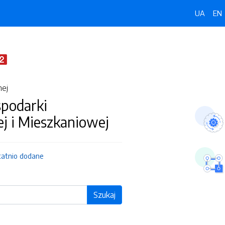
UA
EN
nej
spodarki
j i Mieszkaniowej
tatnio dodane
Szukaj