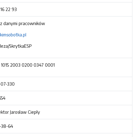
316 22 93
 z danymi pracowników
imsobotka.pl
sleza/SkrytkaESP
 1015 2003 0200 0347 0001
-07-330
654
ektor Jarosław Ciepły
-38-64