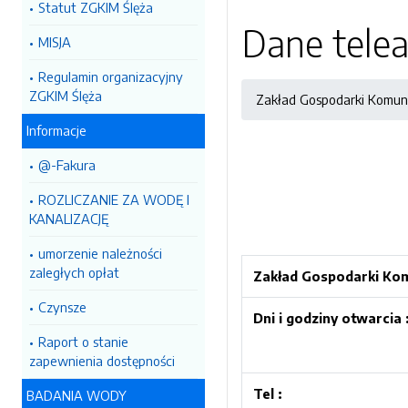
Statut ZGKIM Ślęża
Dane tele
MISJA
Regulamin organizacyjny
ZGKIM Ślęża
Zakład Gospodarki Komuna
Informacje
@-Fakura
ROZLICZANIE ZA WODĘ I
KANALIZACJĘ
umorzenie należności
zaległych opłat
Zakład Gospodarki Kom
Czynsze
Dni i godziny otwarcia 
Raport o stanie
zapewnienia dostępności
Tel :
BADANIA WODY