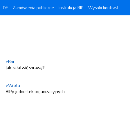
DE
Zamówienia publiczne
Instrukcja BIP
Wysoki kontrast
eBoi
Jak załatwić sprawę?
eWrota
BIPy jednostek organizacyjnych.