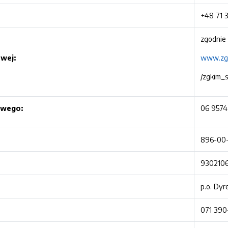
+48 71 
zgodnie
owej:
www.zgk
/zgkim_
owego:
06 9574
896-00
930210
p.o. Dyr
071 390